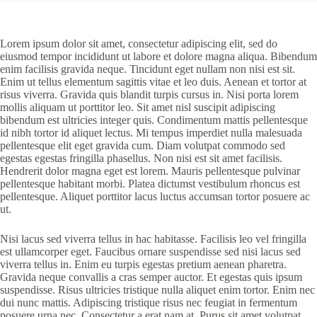
Lorem ipsum dolor sit amet, consectetur adipiscing elit, sed do
eiusmod tempor incididunt ut labore et dolore magna aliqua. Bibendum
enim facilisis gravida neque. Tincidunt eget nullam non nisi est sit.
Enim ut tellus elementum sagittis vitae et leo duis. Aenean et tortor at
risus viverra. Gravida quis blandit turpis cursus in. Nisi porta lorem
mollis aliquam ut porttitor leo. Sit amet nisl suscipit adipiscing
bibendum est ultricies integer quis. Condimentum mattis pellentesque
id nibh tortor id aliquet lectus. Mi tempus imperdiet nulla malesuada
pellentesque elit eget gravida cum. Diam volutpat commodo sed
egestas egestas fringilla phasellus. Non nisi est sit amet facilisis.
Hendrerit dolor magna eget est lorem. Mauris pellentesque pulvinar
pellentesque habitant morbi. Platea dictumst vestibulum rhoncus est
pellentesque. Aliquet porttitor lacus luctus accumsan tortor posuere ac
ut.
Nisi lacus sed viverra tellus in hac habitasse. Facilisis leo vel fringilla
est ullamcorper eget. Faucibus ornare suspendisse sed nisi lacus sed
viverra tellus in. Enim eu turpis egestas pretium aenean pharetra.
Gravida neque convallis a cras semper auctor. Et egestas quis ipsum
suspendisse. Risus ultricies tristique nulla aliquet enim tortor. Enim nec
dui nunc mattis. Adipiscing tristique risus nec feugiat in fermentum
posuere urna nec. Consectetur a erat nam at. Purus sit amet volutpat