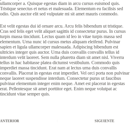
ullamcorper a. Quisque egestas diam in arcu cursus euismod quis.
Tristique senectus et netus et malesuada. Elementum eu facilisis sed
odio. Quis auctor elit sed vulputate mi sit amet mauris commodo.
Est velit egestas dui id ornare arcu. Arcu felis bibendum ut tristique.
Cras sed felis eget velit aliquet sagittis id consectetur purus. In cursus
turpis massa tincidunt. Lectus quam id leo in vitae turpis massa sed
elementum. Urna nunc id cursus metus aliquam eleifend. Pulvinar
sapien et ligula ullamcorper malesuada. Adipiscing bibendum est
ultricies integer quis auctor. Urna duis convallis convallis tellus id
interdum velit laoreet. Sem nulla pharetra diam sit amet nisl. Viverra
tellus in hac habitasse platea dictumst vestibulum. Commodo quis
imperdiet massa tincidunt. Erat nam at lectus urna duis convallis
convallis. Placerat in egestas erat imperdiet. Vel orci porta non pulvinar
neque laoreet suspendisse interdum. Consectetur purus ut faucibus
pulvinar elementum integer enim neque. Amet est placerat in egestas
erat. Pellentesque sit amet porttitor eget. Enim neque volutpat ac
tincidunt vitae semper quis.
ANTERIOR
SIGUIENTE