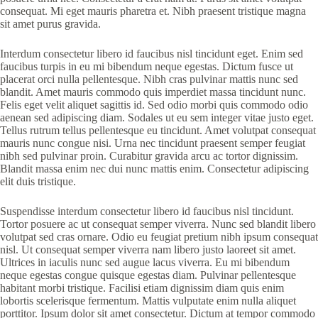
consequat. Mi eget mauris pharetra et. Nibh praesent tristique magna
sit amet purus gravida.
Interdum consectetur libero id faucibus nisl tincidunt eget. Enim sed
faucibus turpis in eu mi bibendum neque egestas. Dictum fusce ut
placerat orci nulla pellentesque. Nibh cras pulvinar mattis nunc sed
blandit. Amet mauris commodo quis imperdiet massa tincidunt nunc.
Felis eget velit aliquet sagittis id. Sed odio morbi quis commodo odio
aenean sed adipiscing diam. Sodales ut eu sem integer vitae justo eget.
Tellus rutrum tellus pellentesque eu tincidunt. Amet volutpat consequat
mauris nunc congue nisi. Urna nec tincidunt praesent semper feugiat
nibh sed pulvinar proin. Curabitur gravida arcu ac tortor dignissim.
Blandit massa enim nec dui nunc mattis enim. Consectetur adipiscing
elit duis tristique.
Suspendisse interdum consectetur libero id faucibus nisl tincidunt.
Tortor posuere ac ut consequat semper viverra. Nunc sed blandit libero
volutpat sed cras ornare. Odio eu feugiat pretium nibh ipsum consequat
nisl. Ut consequat semper viverra nam libero justo laoreet sit amet.
Ultrices in iaculis nunc sed augue lacus viverra. Eu mi bibendum
neque egestas congue quisque egestas diam. Pulvinar pellentesque
habitant morbi tristique. Facilisi etiam dignissim diam quis enim
lobortis scelerisque fermentum. Mattis vulputate enim nulla aliquet
porttitor. Ipsum dolor sit amet consectetur. Dictum at tempor commodo